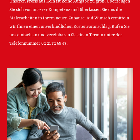
Unseren Profis aus Köln ist keine Aufgabe zu groß. Überzeugen
Sie sich von unserer Kompetenz und überlassen Sie uns die
Malerarbeiten in Ihrem neuen Zuhause. Auf Wunsch ermitteln
wir Ihnen einen unverbindlichen Kostenvoranschlag. Rufen Sie
uns einfach an und vereinbaren Sie einen Termin unter der
Telefonnummer
02 21 72 69 47
.